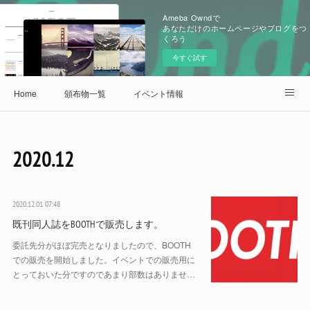
Ameba Owndで
あなただけのホームページやブログをつ
くろう
今すぐ試す
Home
頒布物一覧
イベント情報
旧ブログ：空転駄目日記
2020
.
12
2020.12.01 07:48
既刊同人誌をBOOTHで販売します。
委託先分がほぼ完売となりましたので、BOOTH
での販売を開始しました。イベントでの販売用に
とっておいた分ですのであまり部数はありませ…